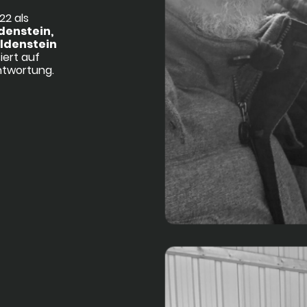
2 als
denstein,
ldenstein
ert auf
ntwortung.