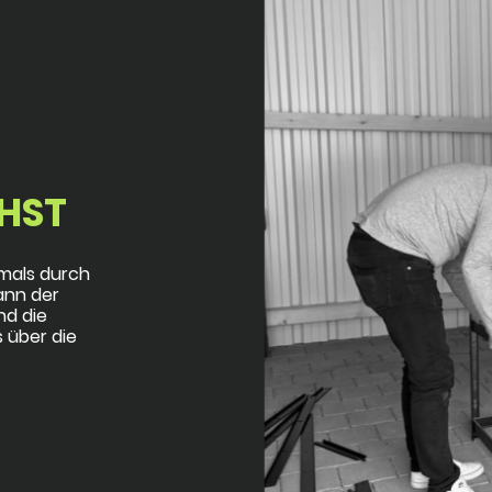
HST
mals durch
ann der
nd die
 über die